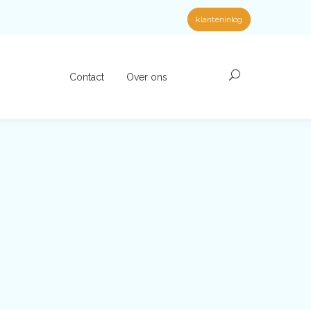
klanteninlog
Contact
Over ons