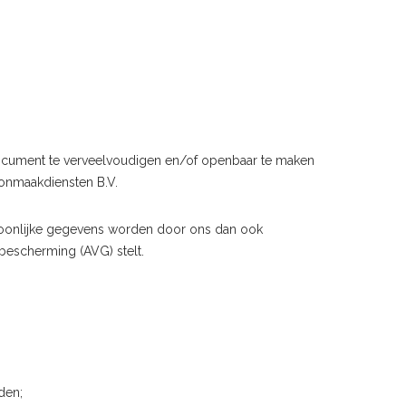
 document te verveelvoudigen en/of openbaar te maken
oonmaakdiensten B.V.
oonlijke gegevens worden door ons dan ook
bescherming (AVG) stelt.
den;