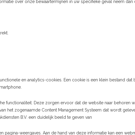
matie over onze bewaartermijnen in uw specifieke geval neem dan c
rekt.
ctionele en analytics-cookies. Een cookie is een klein bestand dat 
smartphone.
che functionaliteit. Deze zorgen ervoor dat de website naar behoren
lp van het zogenaamde Content Management Systeem dat wordt geleve
iensten B.V. een duidelijk beeld te geven van
n pagina-weergaves. Aan de hand van deze informatie kan een webm