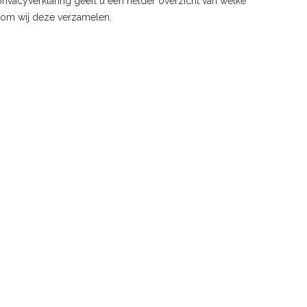
ivacyverklaring geeft u een helder overzicht van welke
rom wij deze verzamelen.