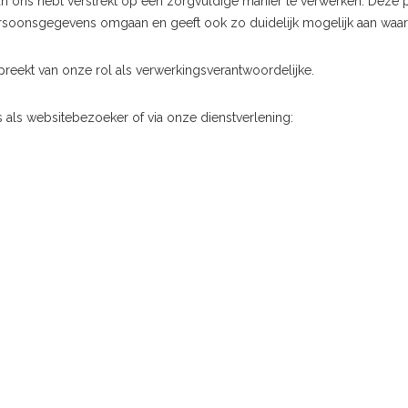
 ons hebt verstrekt op een zorgvuldige manier te verwerken. Deze pr
rsoonsgegevens omgaan en geeft ook zo duidelijk mogelijk aan waa
ekt van onze rol als verwerkingsverantwoordelijke.
als websitebezoeker of via onze dienstverlening: