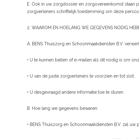
E. Ook in uw zorgdossier en zorgovereenkomst staan 
zorgverleners schriftelijk toestemming om deze perso
2. WAAROM EN HOELANG WE GEGEVENS NODIG HEB
A. BENS Thuiszorg en Schoonmaakdiensten B.V. verwer
• U te kunnen bellen of e-mailen als dit nodig is om on
• U van de juiste zorgverleners te voorzien en tot slot;
• U desgevraagd andere informatie toe te sturen.
B. Hoe lang we gegevens bewaren:
• BENS Thuiszorg en Schoonmaakdiensten B.V. zal uw pe